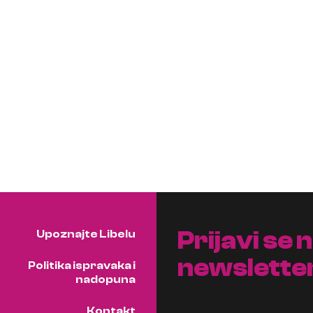
Prijavi se 
Upoznajte Libelu
newslette
Politika ispravaka i
nadopuna
Kontakt