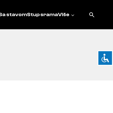
Sa stavom
Stup srama
Više