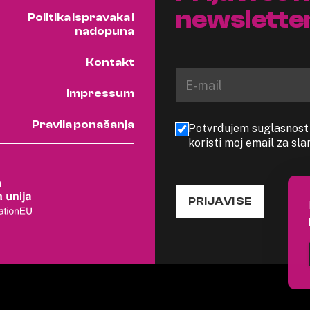
newslette
Politika ispravaka i
nadopuna
Kontakt
Impressum
Pravila ponašanja
Potvrđujem suglasnost s
koristi moj email za sl
PRIJAVI SE