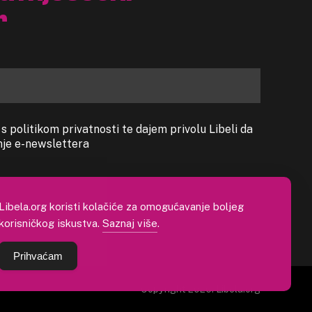
r
 politikom privatnosti te dajem privolu Libeli da
anje e-newslettera
Libela.org koristi kolačiće za omogućavanje boljeg
korisničkog iskustva.
Saznaj više
.
Prihvaćam
Copyright 2026. Libela.org