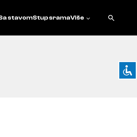
Sa stavom
Stup srama
Više