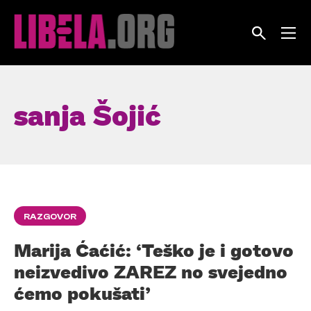
Skip
to
content
sanja Šojić
RAZGOVOR
Marija Ćaćić: ‘Teško je i gotovo
neizvedivo ZAREZ no svejedno
ćemo pokušati’