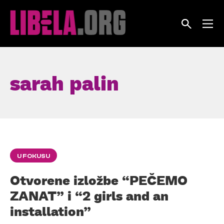
Skip
to
content
sarah palin
U FOKUSU
Otvorene izložbe “PEČEMO
ZANAT” i “2 girls and an
installation”