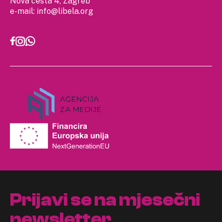
Nova cesta 4, Zagreb
e-mail:
info@libela.org
Prijavi se na mjesečni
newsletter