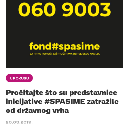
U FOKUSU
Pročitajte što su predstavnice
inicijative #SPASIME zatražile
od državnog vrha
20.03.2019.