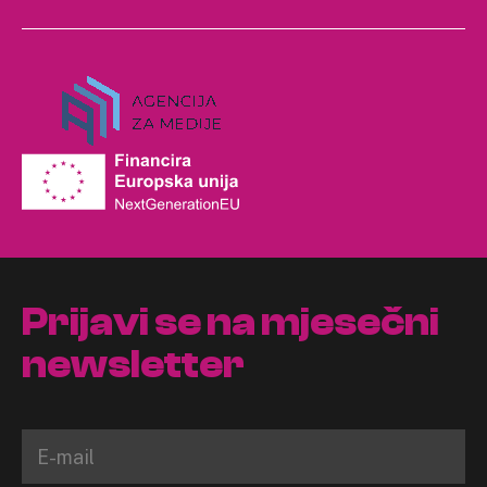
Prijavi se na mjesečni
newsletter