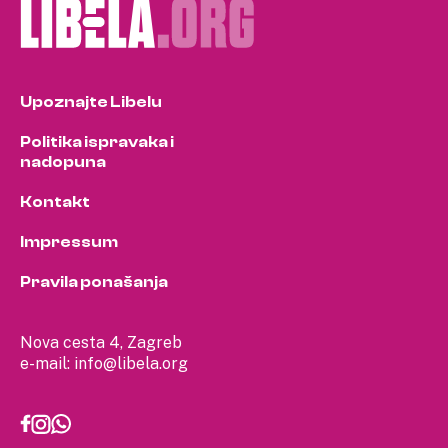
Upoznajte Libelu
Politika ispravaka i
nadopuna
Kontakt
Impressum
Pravila ponašanja
Nova cesta 4, Zagreb
e-mail:
info@libela.org