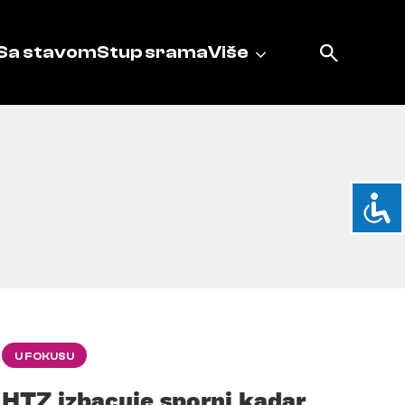
Sa stavom
Stup srama
Više
U FOKUSU
HTZ izbacuje sporni kadar