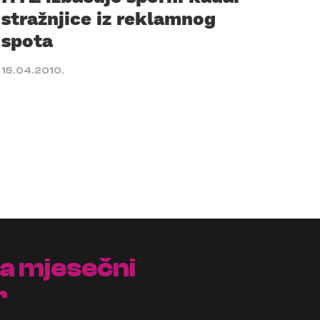
stražnjice iz reklamnog
spota
15.04.2010.
na mjesečni
r