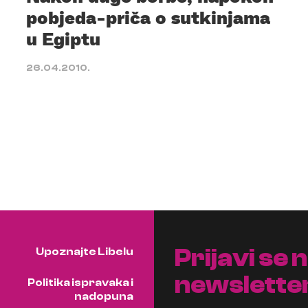
pobjeda-priča o sutkinjama
u Egiptu
26.04.2010.
Prijavi se 
Upoznajte Libelu
newslette
Politika ispravaka i
nadopuna