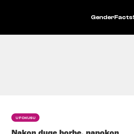
GenderFacts
U FOKUSU
Nakon duge borbe, napokon