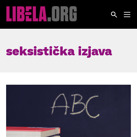
Skip
to
content
seksistička izjava