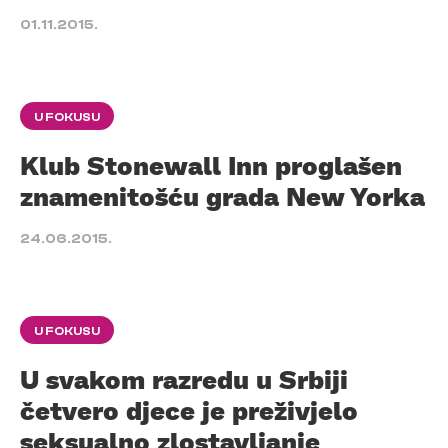
01.11.2015.
U FOKUSU
Klub Stonewall Inn proglašen
znamenitošću grada New Yorka
24.06.2015.
U FOKUSU
U svakom razredu u Srbiji
četvero djece je preživjelo
seksualno zlostavljanje