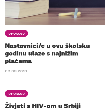
U FOKUSU
Nastavnici/e u ovu školsku
godinu ulaze s najnižim
plaćama
03.09.2018.
U FOKUSU
Živjeti s HIV-om u Srbiji