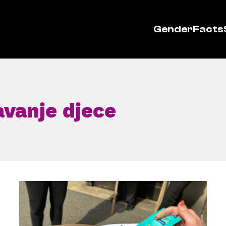
GenderFacts
avanje djece