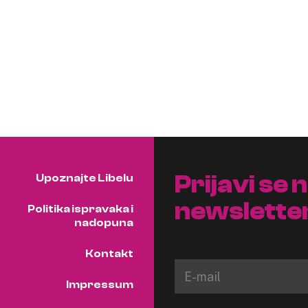
Prijavi se 
Upoznajte Libelu
newslette
Politika ispravaka i
nadopuna
Kontakt
Impressum