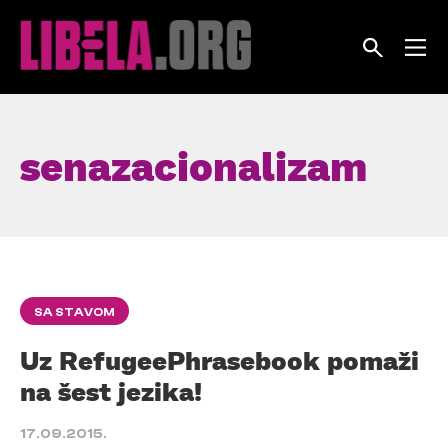
Skip
to
content
senazacionalizam
SA STAVOM
Uz RefugeePhrasebook pomaži
na šest jezika!
17.09.2015.