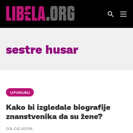
Skip
to
content
sestre husar
U FOKUSU
Kako bi izgledale biografije
znanstvenika da su žene?
03.02.2016.