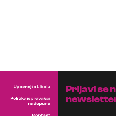
Prijavi se 
Upoznajte Libelu
newslette
Politika ispravaka i
nadopuna
Kontakt