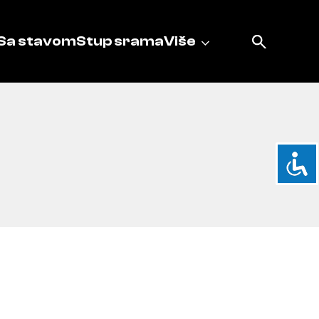
Sa stavom
Stup srama
Više