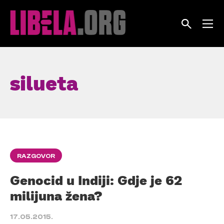
Skip
to
content
silueta
RAZGOVOR
Genocid u Indiji: Gdje je 62
milijuna žena?
17.05.2015.