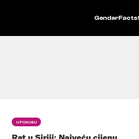
GenderFacts
U FOKUSU
Rat u Siriji: Najveću cijenu