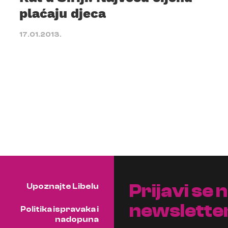
plaćaju djeca
17.01.2013.
Prijavi se 
Upoznajte Libelu
newslette
Politika ispravaka i
nadopuna