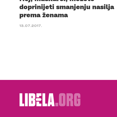
doprinijeti smanjenju nasilja
prema ženama
13.07.2017.