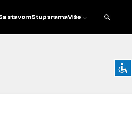
Sa stavom
Stup srama
Više