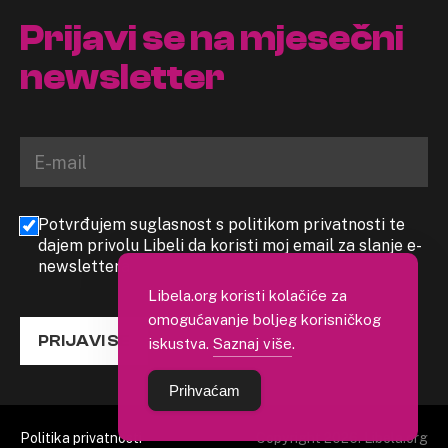
Prijavi se na mjesečni
newsletter
Potvrđujem suglasnost s politikom privatnosti te
dajem privolu Libeli da koristi moj email za slanje e-
newslettera
Libela.org koristi kolačiće za
omogućavanje boljeg korisničkog
PRIJAVI SE
iskustva.
Saznaj više
.
Prihvaćam
Politika privatnosti
Copyright 2026. Libela.org