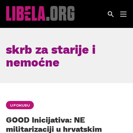
Skip
to
content
skrb za starije i
nemoćne
U FOKUSU
GOOD Inicijativa: NE
militarizaciji u hrvatskim