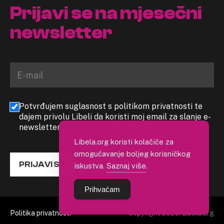
Prijavi se na mjesečni
newsletter
Potvrđujem suglasnost s politikom privatnosti te
dajem privolu Libeli da koristi moj email za slanje e-
newslettera
Libela.org koristi kolačiće za
omogućavanje boljeg korisničkog
PRIJAVI SE
iskustva.
Saznaj više
.
Prihvaćam
Politika privatnosti
Copyright 2026. Libela.org