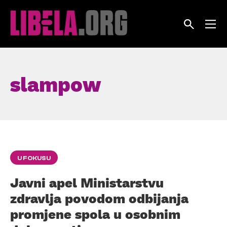
Skip
to
content
slampow
U FOKUSU
Javni apel Ministarstvu
zdravlja povodom odbijanja
promjene spola u osobnim