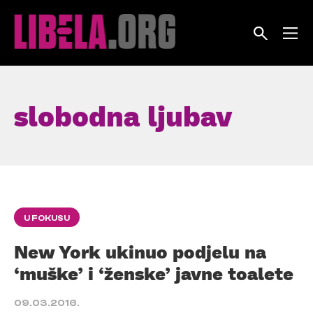
Skip
to
content
slobodna ljubav
U FOKUSU
New York ukinuo podjelu na
‘muške’ i ‘ženske’ javne toalete
09.03.2016.