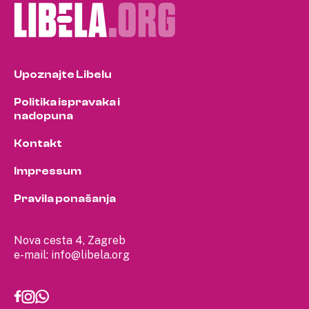
Upoznajte Libelu
Politika ispravaka i
nadopuna
Kontakt
Impressum
Pravila ponašanja
Nova cesta 4, Zagreb
e-mail:
info@libela.org