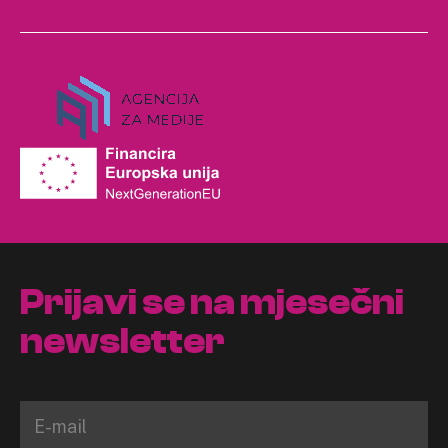
Prijavi se na mjesečni
newsletter