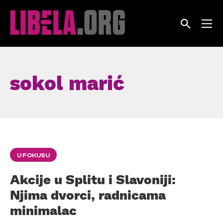
Skip
to
content
sokol marić
U FOKUSU
Akcije u Splitu i Slavoniji:
Njima dvorci, radnicama
minimalac