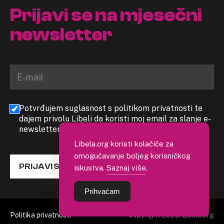
Prijavi se na mjesečni
newsletter
Potvrđujem suglasnost s politikom privatnosti te
dajem privolu Libeli da koristi moj email za slanje e-
newslettera
Libela.org koristi kolačiće za
omogućavanje boljeg korisničkog
PRIJAVI SE
iskustva.
Saznaj više
.
Prihvaćam
Politika privatnosti
Copyright 2026. Libela.org