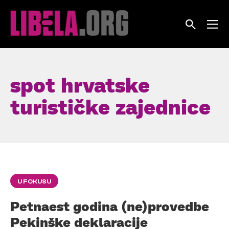
Skip
to
content
spot hrvatske
turističke zajednice
U FOKUSU
Petnaest godina (ne)provedbe
Pekinške deklaracije