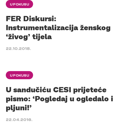
U FOKUSU
FER Diskursi:
Instrumentalizacija ženskog
‘živog’ tijela
22.10.2018.
U FOKUSU
U sandučiću CESI prijeteće
pismo: ‘Pogledaj u ogledalo i
pljuni!’
22.04.2016.