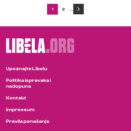
Posts
1
2
…
pagination
Upoznajte Libelu
Politika ispravaka i
nadopuna
Kontakt
Impressum
Pravila ponašanja