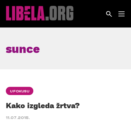
Skip
to
content
sunce
U FOKUSU
Kako izgleda žrtva?
11.07.2015.