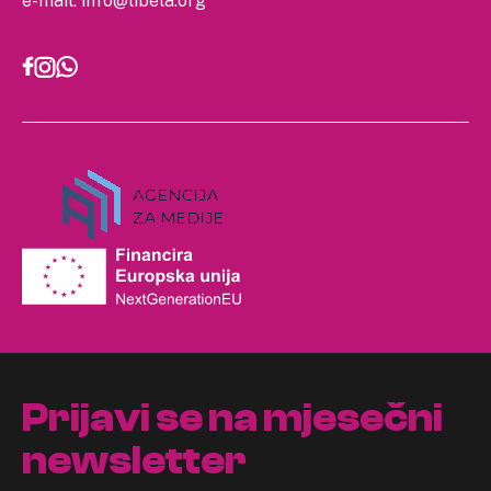
e-mail:
info@libela.org
Prijavi se na mjesečni
newsletter