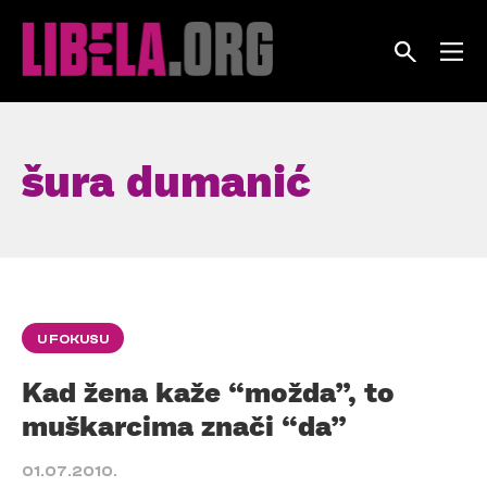
Skip
to
content
šura dumanić
U FOKUSU
Kad žena kaže “možda”, to
muškarcima znači “da”
01.07.2010.