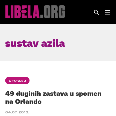
Skip
to
content
sustav azila
U FOKUSU
49 duginih zastava u spomen
na Orlando
04.07.2016.