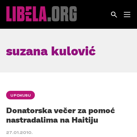
Skip
to
content
suzana kulović
U FOKUSU
Donatorska večer za pomoć
nastradalima na Haitiju
27.01.2010.