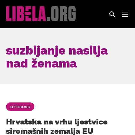
Skip
to
content
suzbijanje nasilja
nad ženama
U FOKUSU
Hrvatska na vrhu ljestvice
siromašnih zemalja EU