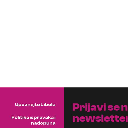
Prijavi se 
Upoznajte Libelu
newslette
Politika ispravaka i
nadopuna