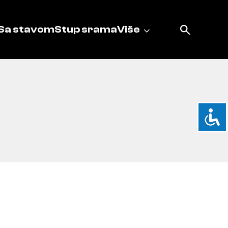
Sa stavom
Stup srama
Više