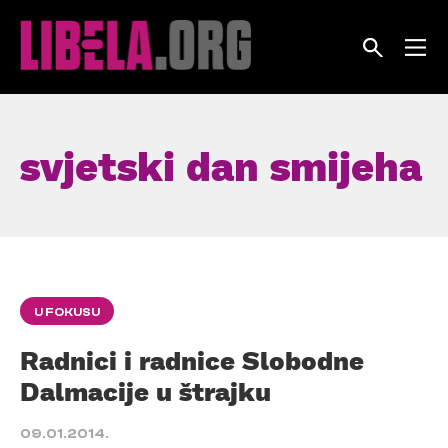
Skip
to
content
svjetski dan smijeha
U FOKUSU
Radnici i radnice Slobodne
Dalmacije u štrajku
09.01.2014.