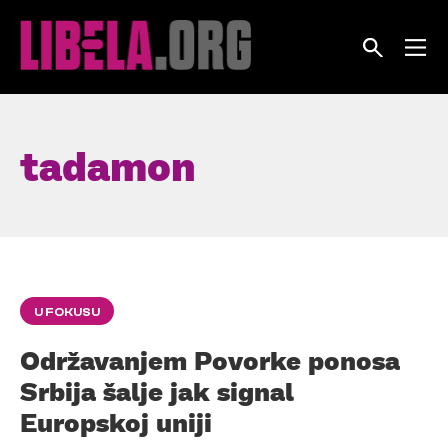
Skip
to
content
tadamon
U FOKUSU
Održavanjem Povorke ponosa
Srbija šalje jak signal
Europskoj uniji