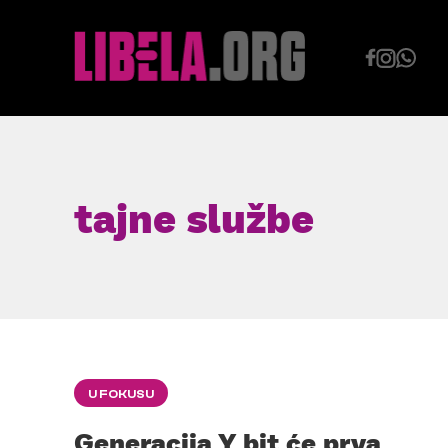
Skip
to
content
tajne službe
U FOKUSU
Generacija Y bit će prva