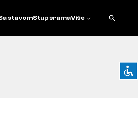
Sa stavom
Stup srama
Više