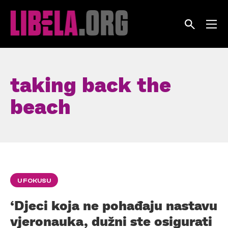
Skip
to
content
taking back the
beach
U FOKUSU
‘Djeci koja ne pohađaju nastavu
vjeronauka, dužni ste osigurati