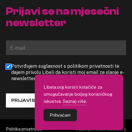
Prijavi se na mjesečni
newsletter
Potvrđujem suglasnost s politikom privatnosti te
dajem privolu Libeli da koristi moj email za slanje e-
newslettera
Libela.org koristi kolačiće za
omogućavanje boljeg korisničkog
PRIJAVI SE
iskustva.
Saznaj više
.
Prihvaćam
Politika privatnosti
Copyright 2026. Libela.org