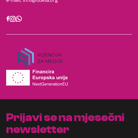
e-mail:
info@libela.org
Prijavi se na mjesečni
newsletter