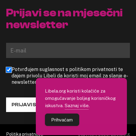
Prijavi se na mjesečni
newsletter
Potvrđujem suglasnost s politikom privatnosti te
dajem privolu Libeli da koristi moj email za slanje e-
newslettera
Libela.org koristi kolačiće za
omogućavanje boljeg korisničkog
PRIJAVI SE
iskustva.
Saznaj više
.
Prihvaćam
Politika privatnosti
Copyright 2026. Libela.org