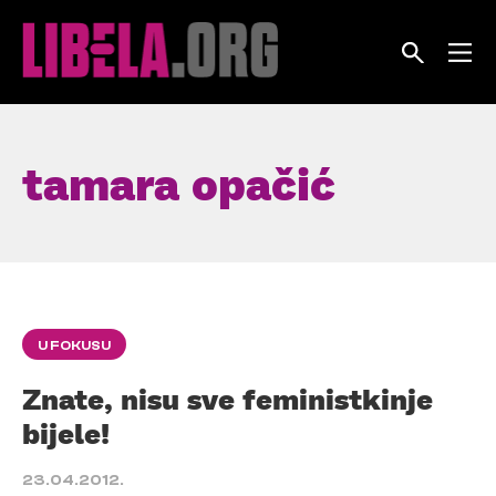
Skip
to
content
tamara opačić
U FOKUSU
Znate, nisu sve feministkinje
bijele!
23.04.2012.