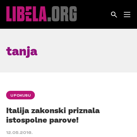
Skip
to
content
tanja
U FOKUSU
Italija zakonski priznala
istospolne parove!
12.05.2016.