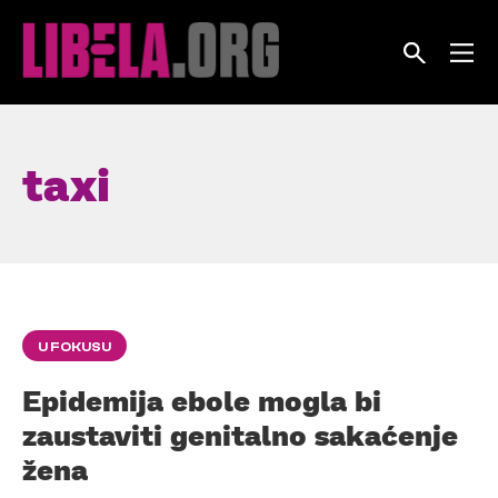
Skip
to
content
taxi
U FOKUSU
Epidemija ebole mogla bi
zaustaviti genitalno sakaćenje
žena