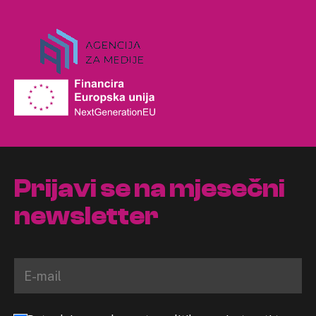
Prijavi se na mjesečni
newsletter