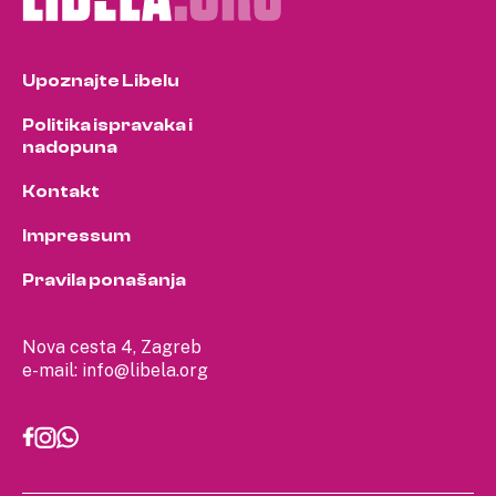
Upoznajte Libelu
Politika ispravaka i
nadopuna
Kontakt
Impressum
Pravila ponašanja
Nova cesta 4, Zagreb
e-mail:
info@libela.org