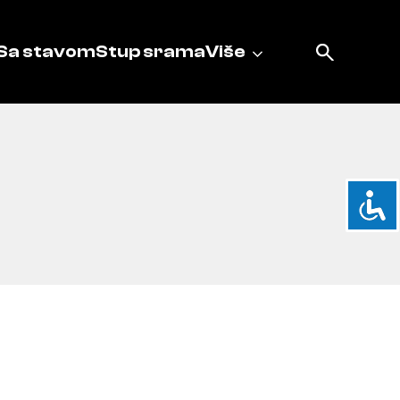
Sa stavom
Stup srama
Više