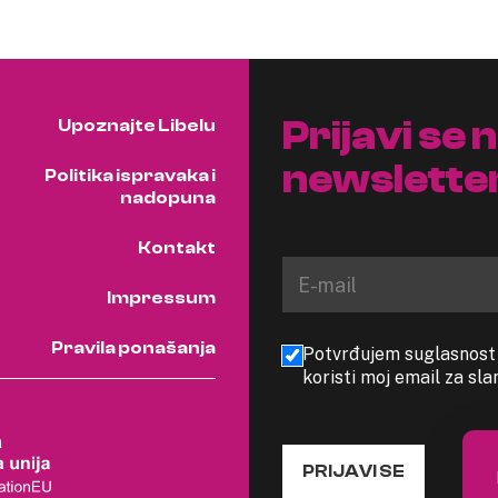
Prijavi se 
Upoznajte Libelu
newslette
Politika ispravaka i
nadopuna
Kontakt
Impressum
Pravila ponašanja
Potvrđujem suglasnost s
koristi moj email za sl
PRIJAVI SE