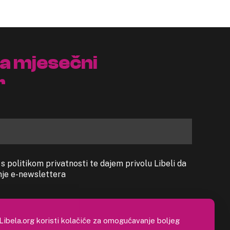
na mjesečni
r
 politikom privatnosti te dajem privolu Libeli da
anje e-newslettera
Libela.org koristi kolačiće za omogućavanje boljeg