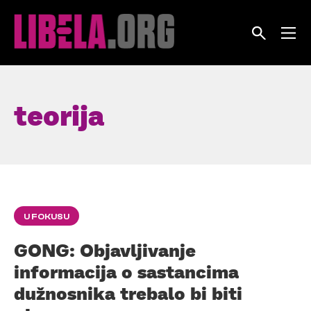
Skip
to
content
teorija
U FOKUSU
GONG: Objavljivanje
informacija o sastancima
dužnosnika trebalo bi biti