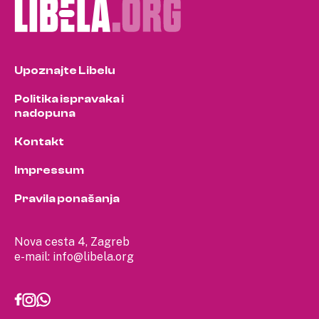
Upoznajte Libelu
Politika ispravaka i
nadopuna
Kontakt
Impressum
Pravila ponašanja
Nova cesta 4, Zagreb
e-mail:
info@libela.org