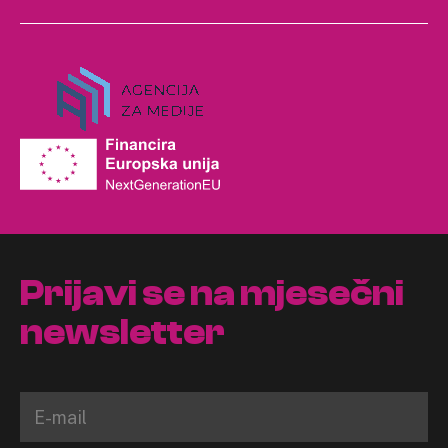
Prijavi se na mjesečni
newsletter