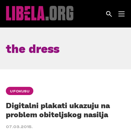
Skip
to
content
the dress
U FOKUSU
Digitalni plakati ukazuju na
problem obiteljskog nasilja
07.03.2015.