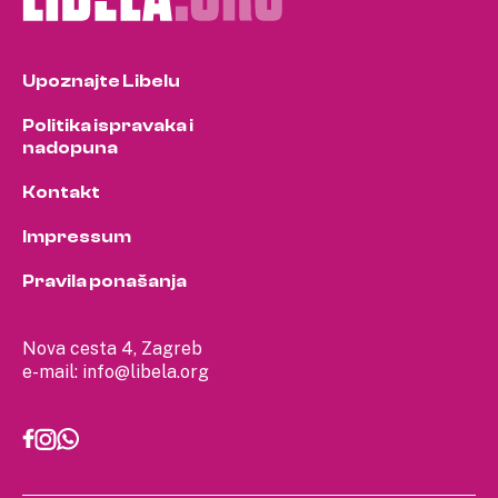
Upoznajte Libelu
Politika ispravaka i
nadopuna
Kontakt
Impressum
Pravila ponašanja
Nova cesta 4, Zagreb
e-mail:
info@libela.org