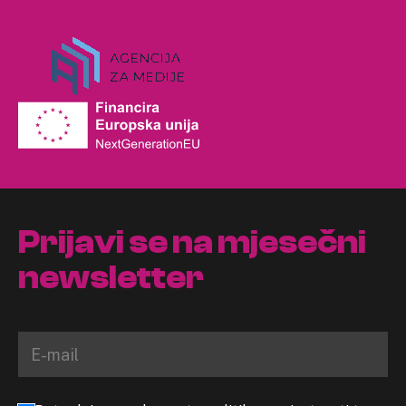
Prijavi se na mjesečni
newsletter