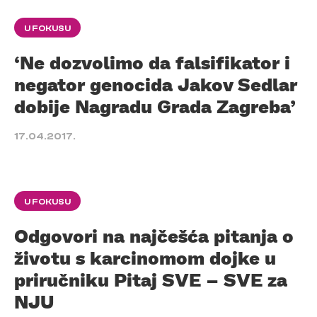
U FOKUSU
‘Ne dozvolimo da falsifikator i
negator genocida Jakov Sedlar
dobije Nagradu Grada Zagreba’
17.04.2017.
U FOKUSU
Odgovori na najčešća pitanja o
životu s karcinomom dojke u
priručniku Pitaj SVE – SVE za
NJU