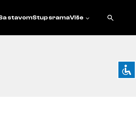
Sa stavom
Stup srama
Više