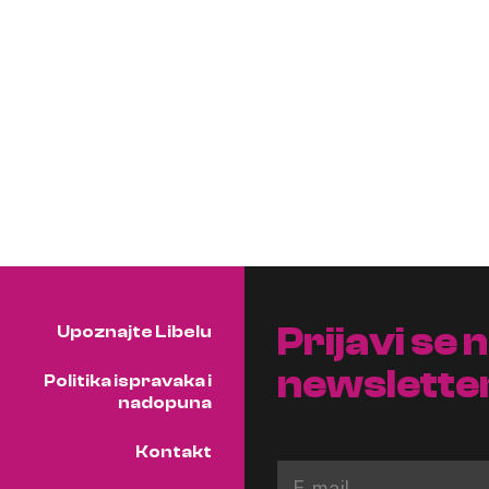
Prijavi se 
Upoznajte Libelu
newslette
Politika ispravaka i
nadopuna
Kontakt