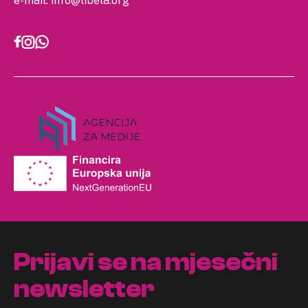
e-mail:
info@libela.org
Prijavi se na mjesečni
newsletter