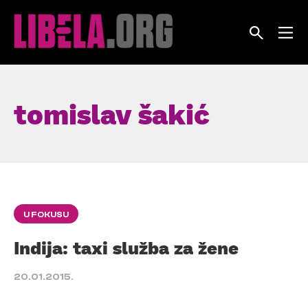
Skip
to
content
tomislav šakić
U FOKUSU
Indija: taxi služba za žene
20.01.2015.