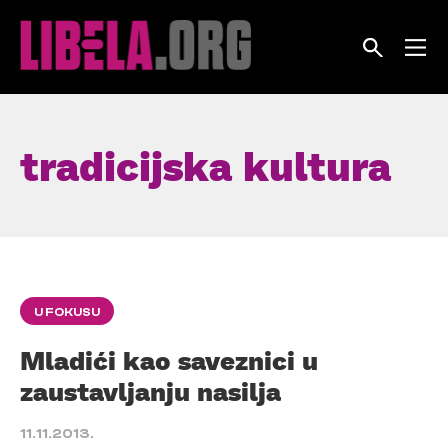
Skip
to
content
tradicijska kultura
U FOKUSU
Mladići kao saveznici u
zaustavljanju nasilja
11.11.2013.