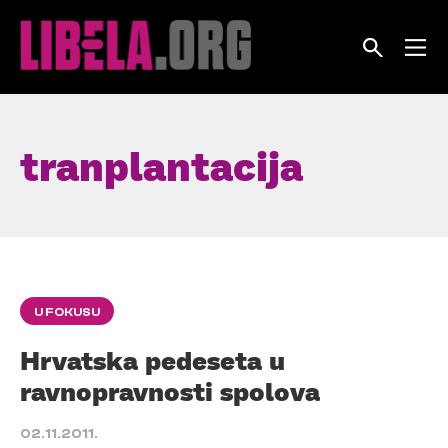
Skip
to
content
tranplantacija
U FOKUSU
Hrvatska pedeseta u
ravnopravnosti spolova
02.11.2011.