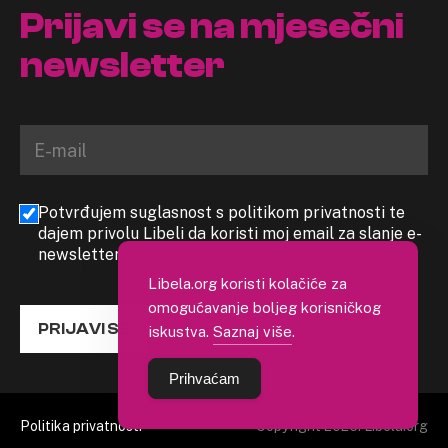
Prijavi se na mjesečni
newsletter
Potvrđujem suglasnost s politikom privatnosti te
dajem privolu Libeli da koristi moj email za slanje e-
newslettera
Libela.org koristi kolačiće za
omogućavanje boljeg korisničkog
PRIJAVI SE
iskustva.
Saznaj više
.
Prihvaćam
Politika privatnosti
Copyright 2026. Libela.org