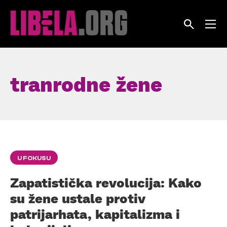
Skip
to
content
tranrodne žene
U FOKUSU
Zapatistička revolucija: Kako
su žene ustale protiv
patrijarhata, kapitalizma i