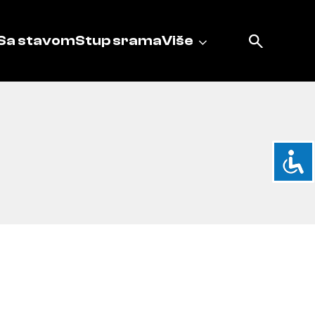
Sa stavom
Stup srama
Više