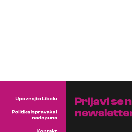
Prijavi se 
Upoznajte Libelu
newslette
Politika ispravaka i
nadopuna
Kontakt