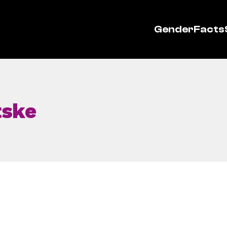
GenderFacts
tske