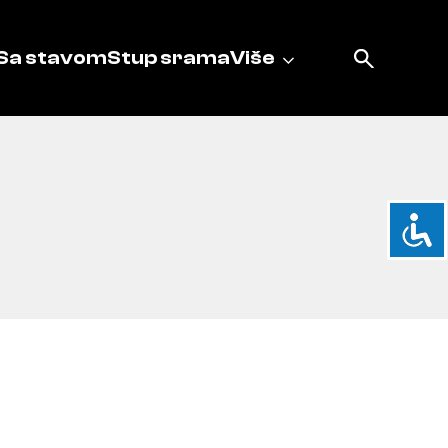
Sa stavom
Stup srama
Više