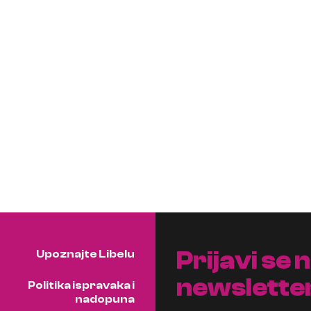
Prijavi se 
Upoznajte Libelu
newslette
Politika ispravaka i
nadopuna