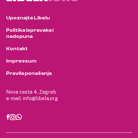
Upoznajte Libelu
Politika ispravaka i
nadopuna
Kontakt
Impressum
Pravila ponašanja
Nova cesta 4, Zagreb
e-mail:
info@libela.org