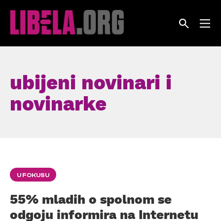
Skip
to
content
ubijeni novinari i
novinarke
U FOKUSU
55% mladih o spolnom se
odgoju informira na Internetu