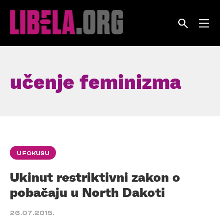
Skip
to
content
učenje feminizma
U FOKUSU
Ukinut restriktivni zakon o
pobačaju u North Dakoti
26.07.2015.